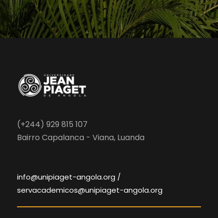
(+244) 929 815 107
Bairro Capalanca - Viana, Luanda
info@unipiaget-angola.org /
servacademicos@unipiaget-angola.org