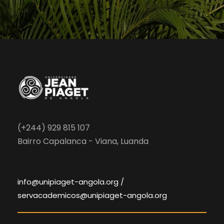
(+244) 929 815 107
Bairro Capalanca - Viana, Luanda
info@unipiaget-angola.org /
servacademicos@unipiaget-angola.org