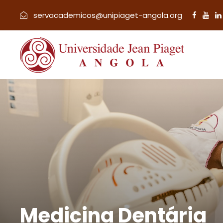
servacademicos@unipiaget-angola.org
Medicina Dentária