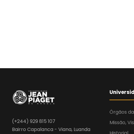
Universi
Órgãos da
(+244) 929 815 107
Missão, Vi
Bairro Capalanca - Viana, Luanda
Historial