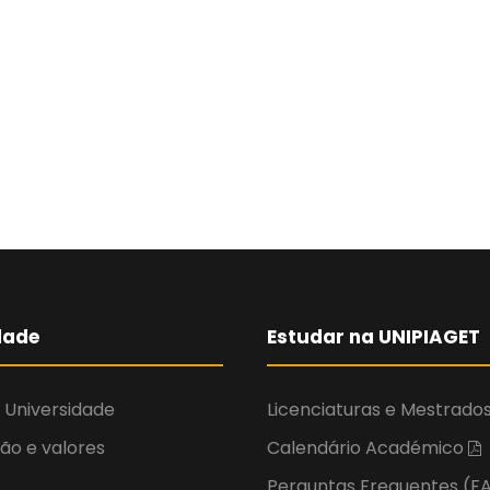
dade
Estudar na UNIPIAGET
 Universidade
Licenciaturas e Mestrado
são e valores
Calendário Académico
Perguntas Frequentes (F