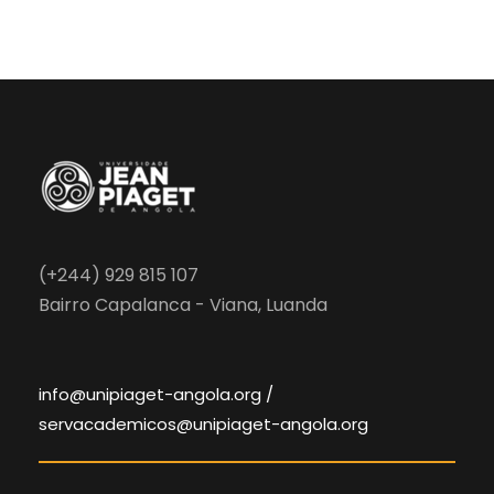
(+244) 929 815 107
Bairro Capalanca - Viana, Luanda
info@unipiaget-angola.org /
servacademicos@unipiaget-angola.org