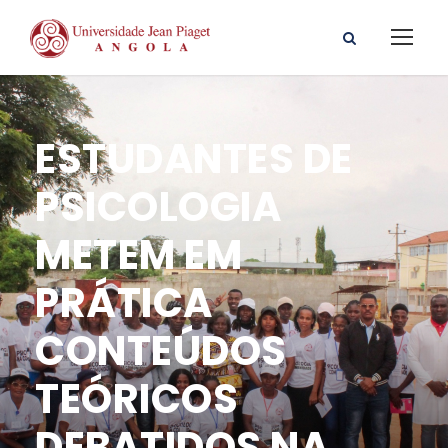
ESTUDANTES DE
PSICOLOGIA
METEM EM
PRÁTICA
CONTEÚDOS
TEÓRICOS
DEBATIDOS NA