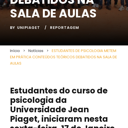
SALA DE AULAS
BY
UNIPIAGET
REPORTAGEM
Início
>
Notícias
>
ESTUDANTES DE PSICOLOGIA METEM
EM PRÁTICA CONTEÚDOS TEÓRICOS DEBATIDOS NA SALA DE
AULAS
Estudantes do curso de
psicologia da
Universidade Jean
Piaget, iniciaram nesta