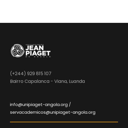
(+244) 929 815 107
Bairro Capalanca - Viana, Luanda
info@unipiaget-angola.org /
servacademicos@unipiaget-angola.org