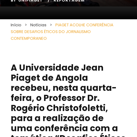
BY
UNIPIAGET
REPORTAGEM
Início
>
Notícias
>
PIAGET ACOLHE CONFERÊNCIA
SOBRE DESAFIOS ÉTICOS DO JORNALISMO
CONTEMPORANEO
A Universidade Jean
Piaget de Angola
recebeu, nesta quarta-
feira, o Professor Dr.
Rogério Christofoletti,
para a realização de
uma conferência com a