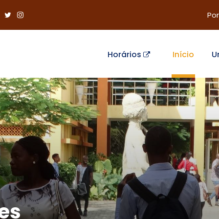
Por
Horários
Início
U
es