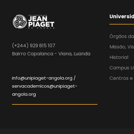
Universi
Órgãos da
(+244) 929 815 107
Missão, Vi
Bairro Capalanca - Viana, Luanda
Historial
Campus Un
info@unipiaget-angola.org /
Centros e
servacademicos@unipiaget-
angola.org