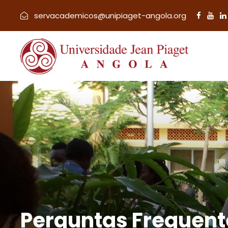
servacademicos@unipiaget-angola.org
Perguntas Frequent